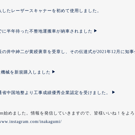
入したレーザースキャナーを初めて使用しました。
でに半年待った不整地運搬車が納車されました
長の井中紳二が黄綬褒章を受章し、その伝達式が2021年12月に知
建設機械を新規購入しました
通省中国地整より工事成績優秀企業認定を受けました。
tagram始めました。情報を発信していきますので、皆様いいね！を
/www.instagram.com/inakagumi/